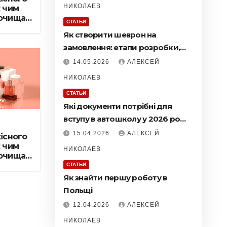
НИКОЛАЕВ
 чим
очищати
СТАТЬИ
ку та
Як створити шеврон на
замовлення: етапи розробки,
матеріали та виготовлення
14.05.2026
АЛЕКСЕЙ
НИКОЛАЕВ
СТАТЬИ
Які документи потрібні для
вступу в автошколу у 2026 році
+ як пройти навчання онлайн
15.04.2026
АЛЕКСЕЙ
існого
 чим
НИКОЛАЕВ
очищати
ку та
СТАТЬИ
Як знайти першу роботу в
Польщі
12.04.2026
АЛЕКСЕЙ
НИКОЛАЕВ