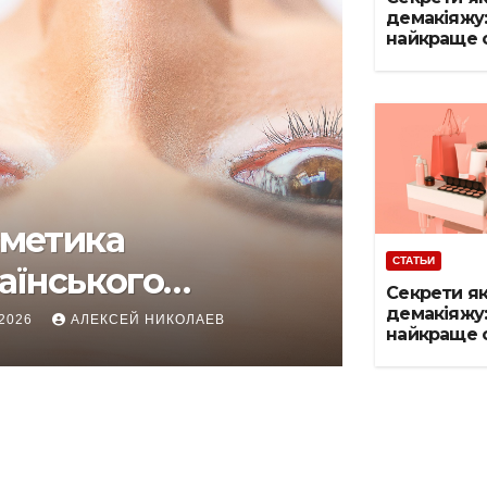
демакіяжу:
найкраще 
шкіру зран
ввечері
СТАТЬИ
Косметика
СТАТЬИ
українського
Секрети як
виробництва для
демакіяжу:
11.04.2026
АЛЕКСЕЙ НИКОЛАЕВ
найкраще 
обличчя Hillary
шкіру зран
ввечері