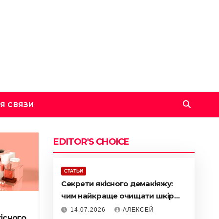
Я СВЯЗИ
EDITOR'S CHOICE
СТАТЬИ
Секрети якісного демакіяжу:
чим найкраще очищати шкіру
зранку та ввечері
14.07.2026
АЛЕКСЕЙ
існого