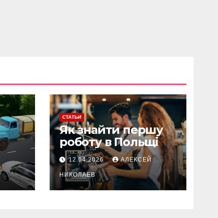
СТАТЬИ
Як знайти першу
роботу в Польщі
Й
12.04.2026
АЛЕКСЕЙ
26
ти
НИКОЛАЕВ
йн