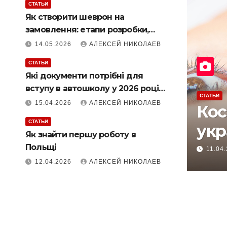
СТАТЬИ
Як створити шеврон на
замовлення: етапи розробки,
матеріали та виготовлення
14.05.2026
АЛЕКСЕЙ НИКОЛАЕВ
СТАТЬИ
Які документи потрібні для
вступу в автошколу у 2026 році +
СТАТЬИ
як пройти навчання онлайн
15.04.2026
АЛЕКСЕЙ НИКОЛАЕВ
Як знайти першу
СТАТЬИ
пу в
роботу в Польщі
Як знайти першу роботу в
Польщі
12.04.2026
АЛЕКСЕЙ НИКОЛАЕВ
12.04.2026
АЛЕКСЕЙ НИКОЛАЕВ