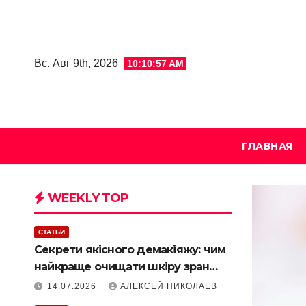
Skip
to
content
Вс. Авг 9th, 2026
10:10:57 AM
ГЛАВНАЯ
WEEKLY TOP
СТАТЬИ
Секрети якісного демакіяжу: чим
найкраще очищати шкіру зранку
та ввечері
14.07.2026
АЛЕКСЕЙ НИКОЛАЕВ