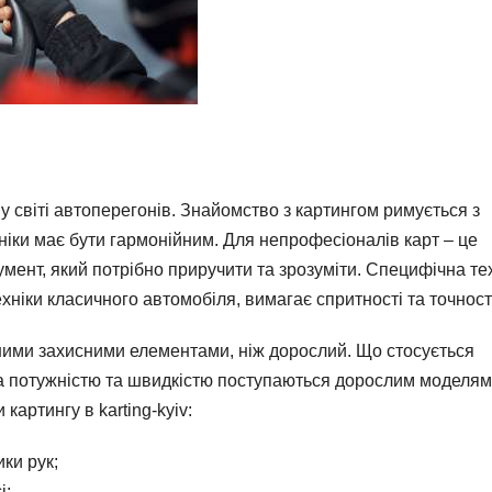
у світі автоперегонів. Знайомство з картингом римується з
хніки має бути гармонійним. Для непрофесіоналів карт – це
румент, який потрібно приручити та зрозуміти. Специфічна те
ехніки класичного автомобіля, вимагає спритності та точност
ними захисними елементами, ніж дорослий. Що стосується
за потужністю та швидкістю поступаються дорослим моделям
артингу в karting-kyiv:
ки рук;
і;