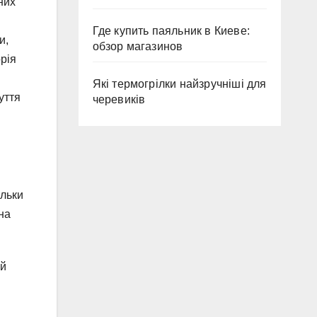
них
Где купить паяльник в Киеве:
и,
обзор магазинов
рія
Які термогрілки найзручніші для
уття
черевиків
ільки
на
ей