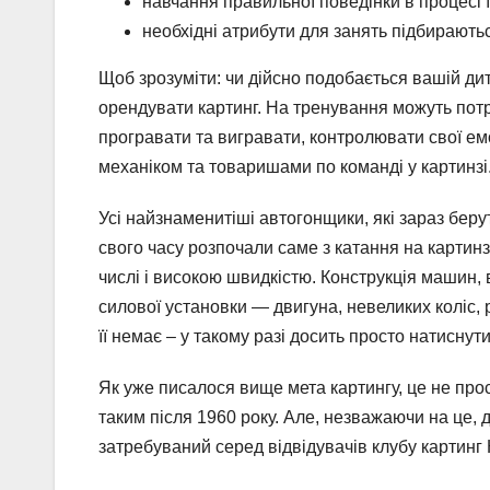
навчання правильної поведінки в процесі ї
необхідні атрибути для занять підбирають
Щоб зрозуміти: чи дійсно подобається вашій дит
орендувати картинг. На тренування можуть потр
програвати та вигравати, контролювати свої емо
механіком та товаришами по команді у картинзі
Усі найзнаменитіші автогонщики, які зараз берут
свого часу розпочали саме з катання на картин
числі і високою швидкістю. Конструкція машин, 
силової установки — двигуна, невеликих коліс, р
її немає – у такому разі досить просто натиснути
Як уже писалося вище мета картингу, це не прос
таким після 1960 року. Але, незважаючи на це,
затребуваний серед відвідувачів клубу картинг 