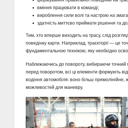
вміння працювати в команді;
вироблення сили волі та настрою на змага
здатність миттєво приймати рішення та д
Тим, хто вперше виходить на трасу, слід розгл
поведінку карти. Наприклад, траєкторії — це то
фундаментальною технікою, яку необхідно освоїт
Наближаючись до повороту, вибираючи точний м
перед поворотом, всі ці елементи формують відч
водіння автомобіля: воно більш прямолінійне, 
можливостей для маневру.