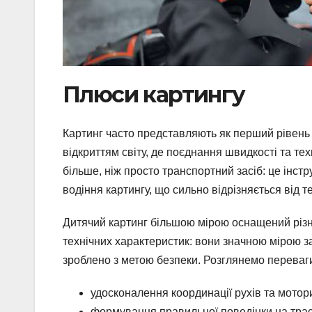
Плюси картингу
Картинг часто представляють як перший рівень 
відкриттям світу, де поєднання швидкості та те
більше, ніж просто транспортний засіб: це інст
водіння картингу, що сильно відрізняється від т
Дитячий картинг більшою мірою оснащений різ
технічних характеристик: вони значною мірою 
зроблено з метою безпеки. Розглянемо переваги к
удосконалення координації рухів та мотори
формування правильної поведінки на трас