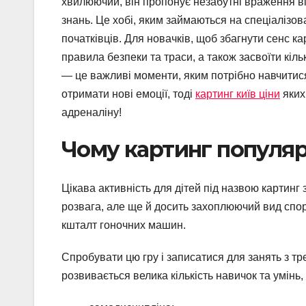
хвилюючий, він пропонує незабутні враження в
знань. Це хобі, яким займаються на спеціалізо
початківців. Для новачків, щоб збагнути сенс ка
правила безпеки та траси, а також засвоїти кіл
— це важливі моменти, яким потрібно навчити
отримати нові емоції, тоді
картинг київ ціни
яких
адреналіну!
Чому картинг популя
Цікава активність для дітей під назвою картинг
розвага, але ще й досить захоплюючий вид спорт
кшталт гоночних машин.
Спробувати цю гру і записатися для занять з тр
розвивається велика кількість навичок та умінь, 