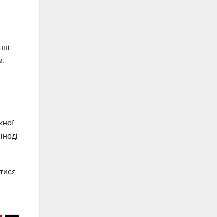
нні
м,
,
у
жної
іноді
атися