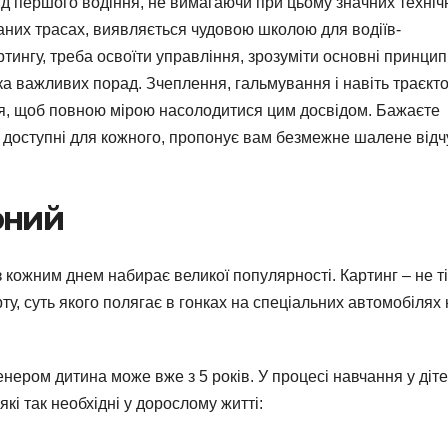
ід першого водіння, не вимагаючи при цьому значних техніч
ваних трасах, виявляється чудовою школою для водіїв-
ртингу, треба освоїти управління, зрозуміти основні принцип
ька важливих порад. Зчеплення, гальмування і навіть траєкто
ся, щоб повною мірою насолодитися цим досвідом. Бажаєте
 доступні для кожного, пропонує вам безмежне шалене відч
рний
 з кожним днем набирає великої популярності. Картинг – не т
у, суть якого полягає в гонках на спеціальних автомобілях 
енером дитина може вже з 5 років. У процесі навчання у діт
які так необхідні у дорослому житті: