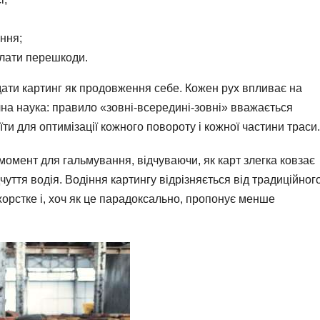
ння;
олати перешкоди.
ядати картинг як продовження себе. Кожен рух впливає на
чна наука: правило «зовні-всередині-зовні» вважається
и для оптимізації кожного повороту і кожної частини траси.
омент для гальмування, відчуваючи, як карт злегка ковзає
уття водія. Водіння картингу відрізняється від традиційног
жорстке і, хоч як це парадоксально, пропонує менше