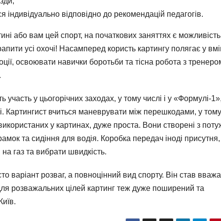
зди;
ся індивідуально відповідно до рекомендацій педагогів.
ині або вам цей спорт, на початкових заняттях є можливість
апити усі охочі! Насамперед користь картингу полягає у вмі
ції, освоювати навички боротьби та тісна робота з тренеро
.
ь участь у цьогорічних заходах, у тому числі і у «Формулі-1»
зі. Картингист вчиться маневрувати між перешкодами, у том
використаних у картинах, дуже проста. Вони створені з поту
амок та сидіння для водія. Коробка передач іноді присутня, 
 на газ та вибрати швидкість.
то варіант розваг, а повноцінний вид спорту. Він став вваж
 для розважальних цілей картинг теж дуже поширений та
Київ.