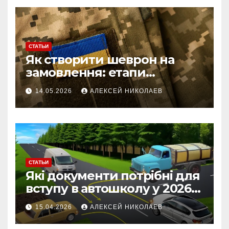
СТАТЬИ
Як створити шеврон на
замовлення: етапи
розробки, матеріали та
14.05.2026
АЛЕКСЕЙ НИКОЛАЕВ
виготовлення
СТАТЬИ
Які документи потрібні для
вступу в автошколу у 2026
році + як пройти навчання
15.04.2026
АЛЕКСЕЙ НИКОЛАЕВ
онлайн