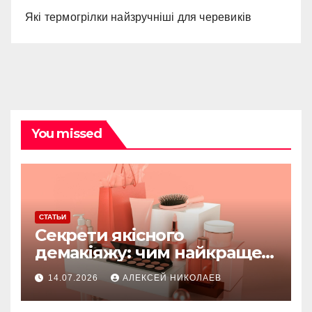
Які термогрілки найзручніші для черевиків
You missed
СТАТЬИ
Секрети якісного
демакіяжу: чим найкраще
очищати шкіру зранку та
14.07.2026
АЛЕКСЕЙ НИКОЛАЕВ
ввечері