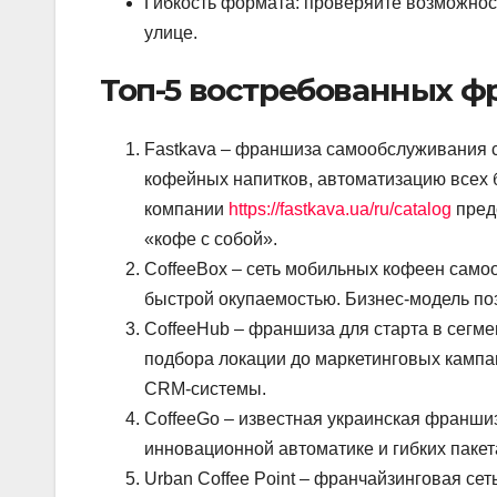
Гибкость формата: проверяйте возможност
улице.
Топ-5 востребованных ф
Fastkava – франшиза самообслуживания 
кофейных напитков, автоматизацию всех 
компании
https://fastkava.ua/ru/catalog
пред
«кофе с собой».
CoffeeBox – сеть мобильных кофеен сам
быстрой окупаемостью. Бизнес-модель поз
CoffeeHub – франшиза для старта в сегме
подбора локации до маркетинговых кампа
CRM-системы.
CoffeeGo – известная украинская франши
инновационной автоматике и гибких пакет
Urban Coffee Point – франчайзинговая с