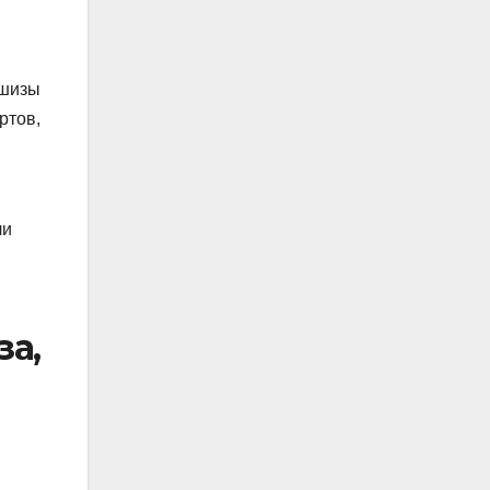
ншизы
ртов,
ли
за,