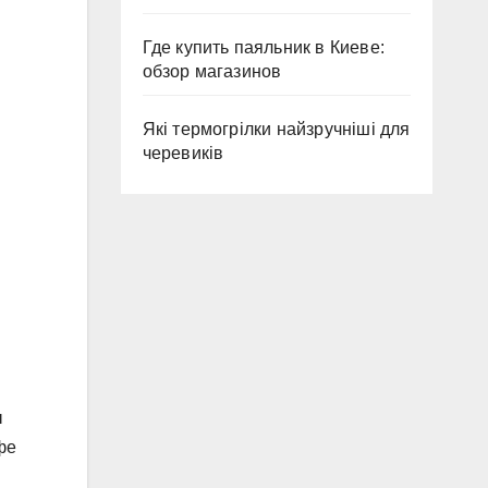
Где купить паяльник в Киеве:
обзор магазинов
Які термогрілки найзручніші для
черевиків
ы
фе