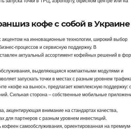
ь запуска точки в ТРЦ, аэропорту, офисном центре или на
раншиз кофе с собой в Украине
с акцентом на инновационные технологии, широкий выбор
бизнес-процессов и сервисную поддержку. В
ставлен актуальный ассортимент кофейных решений в фо
ообслуживания, выделяющаяся компактными модулями и
воляет запускать точки в местах с разным уровнем трафика
нте «кофе на вынос», предлагает комплексную поддержку: 
ний. Сильная сторона – собственные мобильные приложен
за, акцентирующая внимание на стандартах качества,
ах для партнеров с разным уровнем инвестиций.
еть кофеен самообслуживания, ориентированная на премиум