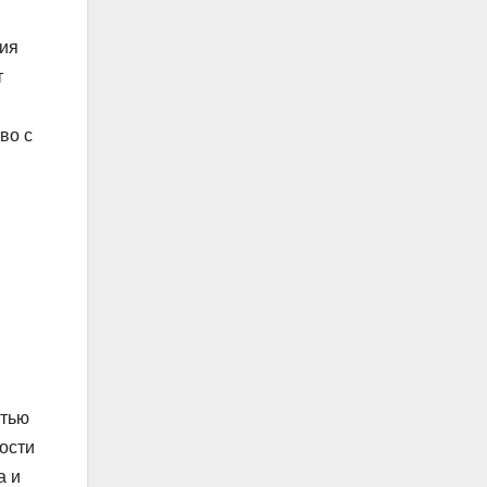
ция
т
во с
стью
ости
а и