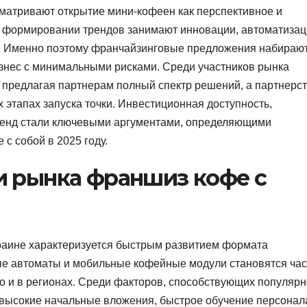
сматривают открытие мини-кофеен как перспективное и
 формировании трендов занимают инновации, автоматиза
». Именно поэтому франчайзинговые предложения набираю
 бизнес с минимальными рисками. Среди участников рынка
 предлагая партнерам полный спектр решений, а партнерст
 этапах запуска точки. Инвестиционная доступность,
ренд стали ключевыми аргументами, определяющими
с собой в 2025 году.
и рынка франшиз кофе с
раине характеризуется быстрым развитием формата
е автоматы и мобильные кофейные модули становятся ча
но и в регионах. Среди факторов, способствующих популярн
евысокие начальные вложения, быстрое обучение персонал