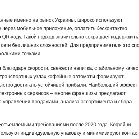
нные именно на рынок Украины, широко используют
е через мобильное приложение, оплатить бесконтактно
о QR-коду. Такой подход значительно сокращает издержки н
 сети без лишних сложностей. Для предпринимателя это сп
сколькими точками.
лагодаря скорости, свежести напитка, стабильному качес
а транспортных узлах кофейные автоматы формируют
 быстро достигать устойчивой прибыли. Наибольший эффект
электронных сервисов – многие франшизы предлагают
о управления продажами, анализа ассортимента и сбора
неотъемлемыми требованиями после 2020 года. Кофейни
пользуют индивидуальную упаковку и минимизируют контакт