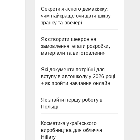
Секрети якісного демакіяжу:
чим найкраще очищати шкіру
зранку та ввечері
Як створити шеврон на
замовлення: етапи розробки,
матеріали та виготовлення
Які документи потрібні для
вступу в автошколу у 2026 році
+ як пройти навчання онлайн
Як знайти першу роботу в
Польщі
Косметика українського
виробництва для обличчя
Hillary